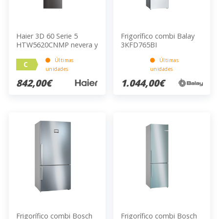
Haier 3D 60 Serie 5
Frigorífico combi Balay
HTW5620CNMP nevera y
3KFD765BI
congelador
Últimas
Últimas
Independiente 414 L C
C
unidades
unidades
Negro
842,00€
1.044,00€
Frigorífico combi Bosch
Frigorífico combi Bosch