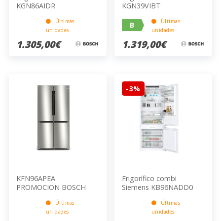
KGN86AIDR
KGN39VIBT
Últimas
Últimas
B
unidades
unidades
1.305,00€
1.319,00€
-3%
KFN96APEA
Frigorífico combi
PROMOCION BOSCH
Siemens KB96NADD0
Últimas
Últimas
unidades
unidades